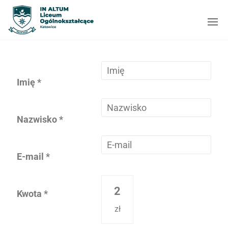
Zostań
Ambasadorem
In Altum
Imię
*
Nazwisko
*
E-mail
*
2
Kwota
*
zł