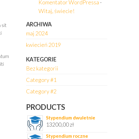
Komentator WordPressa
-
Witaj, świecie!
ARCHIWA
 sit
maj 2024
i
kwiecień 2019
entum
KATEGORIE
ti
Bez kategorii
Category #1
Category #2
PRODUCTS
Stypendium dwuletnie
13200,00
zł
Stypendium roczne