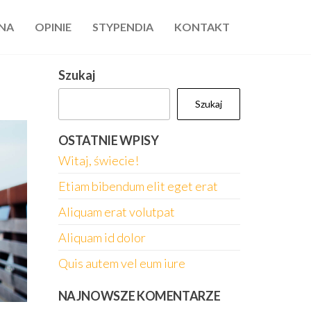
NA
OPINIE
STYPENDIA
KONTAKT
Szukaj
Szukaj
OSTATNIE WPISY
Witaj, świecie!
Etiam bibendum elit eget erat
Aliquam erat volutpat
Aliquam id dolor
Quis autem vel eum iure
NAJNOWSZE KOMENTARZE