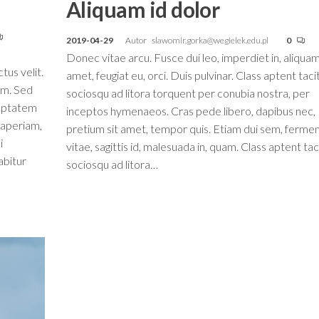
Aliquam id dolor
2019-04-29
Autor
slawomir.gorka@wegielek.edu.pl
0
Donec vitae arcu. Fusce dui leo, imperdiet in, aliquam
tus velit.
amet, feugiat eu, orci. Duis pulvinar. Class aptent tacit
um. Sed
sociosqu ad litora torquent per conubia nostra, per
luptatem
inceptos hymenaeos. Cras pede libero, dapibus nec,
 aperiam,
pretium sit amet, tempor quis. Etiam dui sem, ferm
i
vitae, sagittis id, malesuada in, quam. Class aptent taci
abitur
sociosqu ad litora…