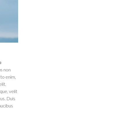
us non
sto enim,
lit.
ue, velit
tus. Duis
aucibus