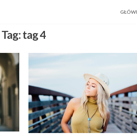
GŁÓW
em
Tag:
tag 4