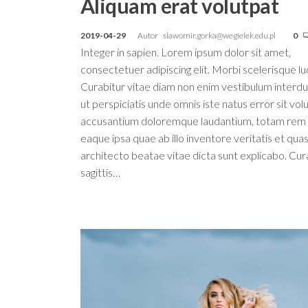
Aliquam erat volutpat
2019-04-29
Autor
slawomir.gorka@wegielek.edu.pl
0
Integer in sapien. Lorem ipsum dolor sit amet,
consectetuer adipiscing elit. Morbi scelerisque luc
Curabitur vitae diam non enim vestibulum interd
ut perspiciatis unde omnis iste natus error sit vo
accusantium doloremque laudantium, totam rem
eaque ipsa quae ab illo inventore veritatis et quas
architecto beatae vitae dicta sunt explicabo. Cur
sagittis…