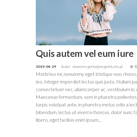
Quis autem vel eum iure
2019-04-29
Autor
slawomir.gorka@wegielek.edu.pl
0
Morbi leo mi, nonummy eget tristique non, rhonc
leo. Integer imperdiet lectus quis justo. Nullam ju
consectetuer nec, ullamcorper ac, vestibulum in, e
Maecenas fermentum, sem in pharetra pellentesq
turpis volutpat ante, in pharetra metus odio a lec
bibendum, lectus ut viverra rhoncus, dolor nunc f
libero, eget facilisis enim ipsum…