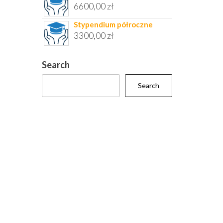
6600,00
zł
Stypendium półroczne
3300,00
zł
Search
Search