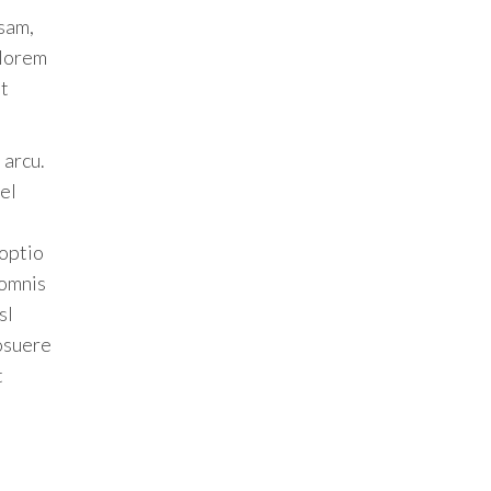
sam,
olorem
ut
 arcu.
el
 optio
 omnis
sl
posuere
t