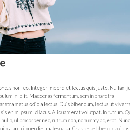
re
ncus non leo. Integer imperdiet lectus quis justo. Nullam j
ibulum in, elit. Maecenas fermentum, sem in pharetra
haretra metus odio a lectus. Duis bibendum, lectus ut viverr
lisis enim ipsum id lacus. Aliquam erat volutpat. In rutrum. 
 nulla, ullamcorper nec, rutrum non, nonummy ac, erat. Nunc
 enim a arcu imperdiet malesuada. Cras pede libero, dapibus