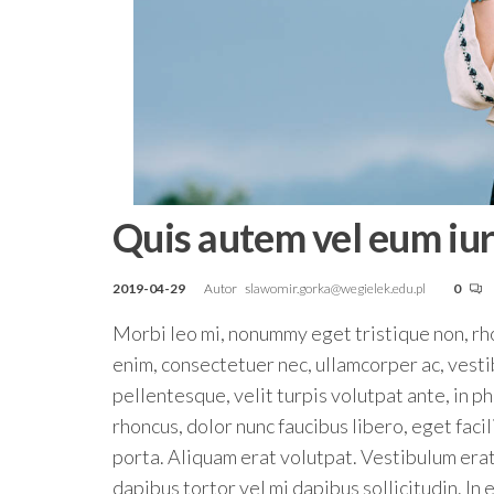
Quis autem vel eum iu
2019-04-29
Autor
slawomir.gorka@wegielek.edu.pl
0
Morbi leo mi, nonummy eget tristique non, rho
enim, consectetuer nec, ullamcorper ac, vest
pellentesque, velit turpis volutpat ante, in p
rhoncus, dolor nunc faucibus libero, eget faci
porta. Aliquam erat volutpat. Vestibulum erat
dapibus tortor vel mi dapibus sollicitudin. In