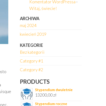
Komentator WordPressa
-
Witaj, świecie!
ARCHIWA
maj 2024
kwiecień 2019
KATEGORIE
Bez kategorii
Category #1
Category #2
usto
PRODUCTS
a
Stypendium dwuletnie
Quisque
13200,00
zł
Stypendium roczne
 nec,