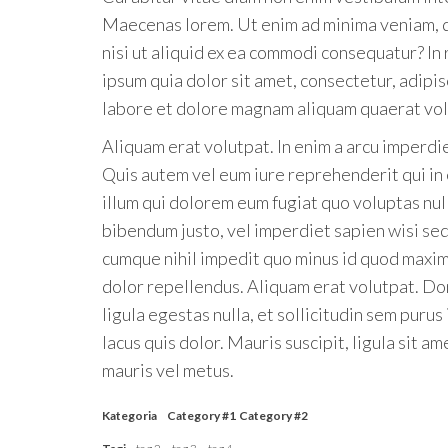
Maecenas lorem. Ut enim ad minima veniam, qu
nisi ut aliquid ex ea commodi consequatur? I
ipsum quia dolor sit amet, consectetur, adipi
labore et dolore magnam aliquam quaerat vol
Aliquam erat volutpat. In enim a arcu imperdi
Quis autem vel eum iure reprehenderit qui in 
illum qui dolorem eum fugiat quo voluptas null
bibendum justo, vel imperdiet sapien wisi sed
cumque nihil impedit quo minus id quod maxi
dolor repellendus. Aliquam erat volutpat. Don
ligula egestas nulla, et sollicitudin sem puru
lacus quis dolor. Mauris suscipit, ligula sit a
mauris vel metus.
Kategoria
Category #1
Category #2