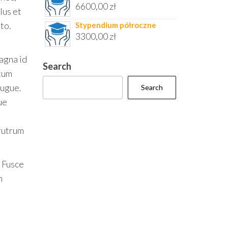
6600,00
zł
lus et
to.
Stypendium półroczne
3300,00
zł
magna id
Search
ntum
augue.
Search
ue
 rutrum
. Fusce
n