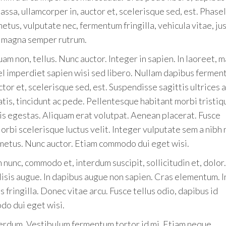
ssa, ullamcorper in, auctor et, scelerisque sed, est. Phasel
tus, vulputate nec, fermentum fringilla, vehicula vitae, jus
 magna semper rutrum.
quam non, tellus. Nunc auctor. Integer in sapien. In laoreet, 
vel imperdiet sapien wisi sed libero. Nullam dapibus ferme
tor et, scelerisque sed, est. Suspendisse sagittis ultrices 
atis, tincidunt ac pede. Pellentesque habitant morbi tristiq
is egestas. Aliquam erat volutpat. Aenean placerat. Fusce
orbi scelerisque luctus velit. Integer vulputate sem a nibh
 metus. Nunc auctor. Etiam commodo dui eget wisi.
 nunc, commodo et, interdum suscipit, sollicitudin et, dolor
isis augue. In dapibus augue non sapien. Cras elementum. I
s fringilla. Donec vitae arcu. Fusce tellus odio, dapibus id
do dui eget wisi.
erdum. Vestibulum fermentum tortor id mi. Etiam neque.