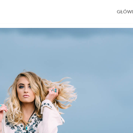
GŁÓW
em