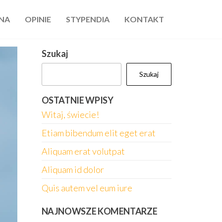
NA
OPINIE
STYPENDIA
KONTAKT
Szukaj
Szukaj
OSTATNIE WPISY
Witaj, świecie!
Etiam bibendum elit eget erat
Aliquam erat volutpat
Aliquam id dolor
Quis autem vel eum iure
NAJNOWSZE KOMENTARZE