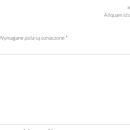
N
Aliquam id 
Wymagane pola są oznaczone
*