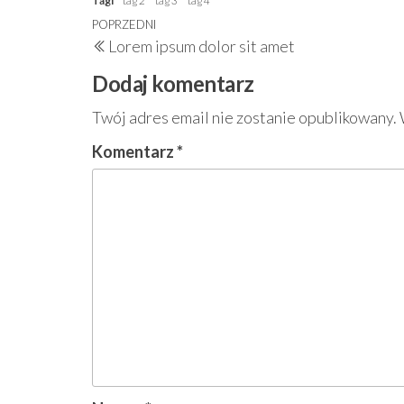
Tagi
tag 2
tag 3
tag 4
Nawigacja
Poprzedni
POPRZEDNI
Lorem ipsum dolor sit amet
wpisu
wpis
Dodaj komentarz
Twój adres email nie zostanie opublikowany.
Komentarz
*