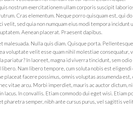
is nostrum exercitationem ullam corporis suscipit laborio
n rutrum. Cras elementum. Neque porro quisquam est, qui d
sci velit, sed quia non numquam eius modi tempora incidunt 
uptatem. Aenean placerat. Praesent dapibus.
et malesuada. Nulla quis diam. Quisque porta. Pellentesque
ea voluptate velit esse quam nihil molestiae consequatur, v
a pariatur? In laoreet, magna id viverra tincidunt, sem odio
 libero. Nam libero tempore, cum soluta nobis est eligendi
me placeat facere possimus, omnis voluptas assumenda est,
ec vitae arcu. Morbi imperdiet, mauris ac auctor dictum, ni
s in lacus. In convallis. Etiam commodo dui eget wisi. Etiam 
met pharetra semper, nibh ante cursus purus, vel sagittis veli