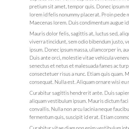
pretium sit amet, tempor quis. Donec ipsum ma
lorem id felis nonummy placerat. Proin pede me
Maecenas lorem. Duis condimentum augue id
Mauris dolor felis, sagittis at, luctus sed, ali
viverra tincidunt, sem odio bibendum justo, 
ipsum. Donec ipsum massa, ullamcorper in, auc
Duis ante orci, molestie vitae vehicula venen
senectus et netus et malesuada fames ac turp
consectetuer risus a nunc. Etiam quis quam. M
consequat. Nulla est. Aliquam ornare wisi eu
Curabitur sagittis hendrerit ante. Duis sapien
aliquam vestibulum ipsum. Mauris dictum facil
convallis. Nulla non arcu lacinia neque faucibu
fermentum quis, suscipit id erat. Etiam commo
Curabitur vitae diam non enim vestibulum int