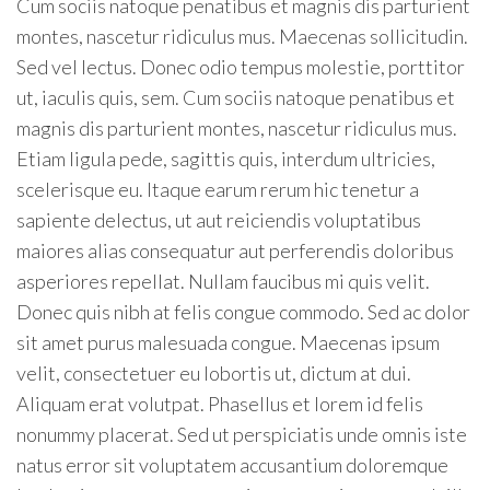
Cum sociis natoque penatibus et magnis dis parturient
montes, nascetur ridiculus mus. Maecenas sollicitudin.
Sed vel lectus. Donec odio tempus molestie, porttitor
ut, iaculis quis, sem. Cum sociis natoque penatibus et
magnis dis parturient montes, nascetur ridiculus mus.
Etiam ligula pede, sagittis quis, interdum ultricies,
scelerisque eu. Itaque earum rerum hic tenetur a
sapiente delectus, ut aut reiciendis voluptatibus
maiores alias consequatur aut perferendis doloribus
asperiores repellat. Nullam faucibus mi quis velit.
Donec quis nibh at felis congue commodo. Sed ac dolor
sit amet purus malesuada congue. Maecenas ipsum
velit, consectetuer eu lobortis ut, dictum at dui.
Aliquam erat volutpat. Phasellus et lorem id felis
nonummy placerat. Sed ut perspiciatis unde omnis iste
natus error sit voluptatem accusantium doloremque