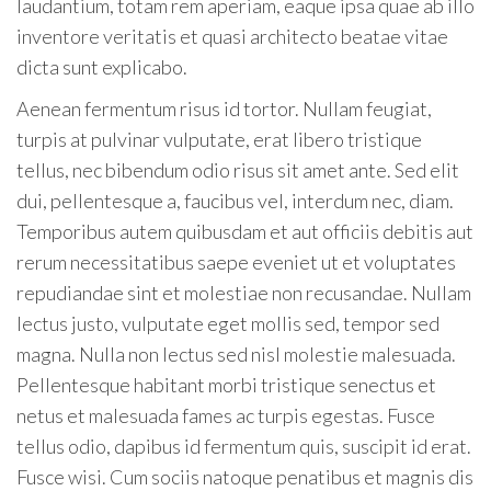
laudantium, totam rem aperiam, eaque ipsa quae ab illo
inventore veritatis et quasi architecto beatae vitae
dicta sunt explicabo.
Aenean fermentum risus id tortor. Nullam feugiat,
turpis at pulvinar vulputate, erat libero tristique
tellus, nec bibendum odio risus sit amet ante. Sed elit
dui, pellentesque a, faucibus vel, interdum nec, diam.
Temporibus autem quibusdam et aut officiis debitis aut
rerum necessitatibus saepe eveniet ut et voluptates
repudiandae sint et molestiae non recusandae. Nullam
lectus justo, vulputate eget mollis sed, tempor sed
magna. Nulla non lectus sed nisl molestie malesuada.
Pellentesque habitant morbi tristique senectus et
netus et malesuada fames ac turpis egestas. Fusce
tellus odio, dapibus id fermentum quis, suscipit id erat.
Fusce wisi. Cum sociis natoque penatibus et magnis dis