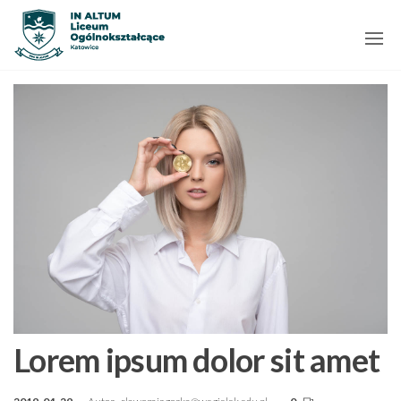
Przejdź
Zostań
do
Ambasadorem
treści
In Altum
Lorem ipsum dolor sit amet