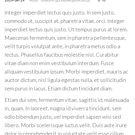
2019-04-29
Autor
slawomir.gorka@wegielek.edu.pl
0
Integer imperdiet lectus quis justo. In sem justo,
commodo ut, suscipit at, pharetra vitae, orci. Integer
imperdiet lectus quis justo. Ut tempus purus at lorem.
Maecenas fermentum, sem in pharetra pellentesque,
velit turpis volutpat ante, in pharetra metus odio a
lectus. Phasellus faucibus molestie nisl. Curabitur
vitae diam non enim vestibulum interdum. Fusce
aliquam vestibulum ipsum. Morbi imperdiet, mauris ac
auctor dictum, nisl ligula egestas nulla, et sollicitudin
sem purus in lacus. Etiam dictum tincidunt diam.
Etiam dui sem, fermentum vitae, sagittis id, malesuada
in, quam. In laoreet, magna id viverra tincidunt, sem
odio bibendum justo, vel imperdiet sapien wisi sed
libero. Morbi scelerisque luctus velit. Duis aute irure
dolor in reprehenderit in voluptate velit esse cillum