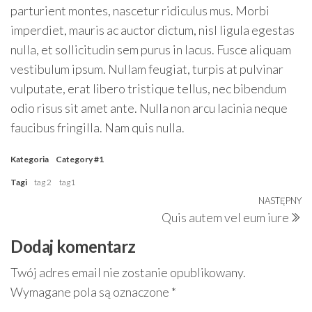
parturient montes, nascetur ridiculus mus. Morbi
imperdiet, mauris ac auctor dictum, nisl ligula egestas
nulla, et sollicitudin sem purus in lacus. Fusce aliquam
vestibulum ipsum. Nullam feugiat, turpis at pulvinar
vulputate, erat libero tristique tellus, nec bibendum
odio risus sit amet ante. Nulla non arcu lacinia neque
faucibus fringilla. Nam quis nulla.
Kategoria
Category #1
Tagi
tag 2
tag1
Nawigacja
NASTĘPNY
N
Quis autem vel eum iure
wpisu
w
Dodaj komentarz
Twój adres email nie zostanie opublikowany.
Wymagane pola są oznaczone
*