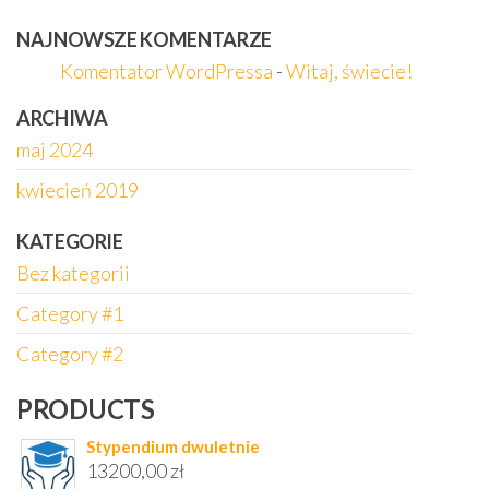
NAJNOWSZE KOMENTARZE
Komentator WordPressa
-
Witaj, świecie!
ARCHIWA
maj 2024
kwiecień 2019
KATEGORIE
Bez kategorii
Category #1
Category #2
PRODUCTS
Stypendium dwuletnie
13200,00
zł